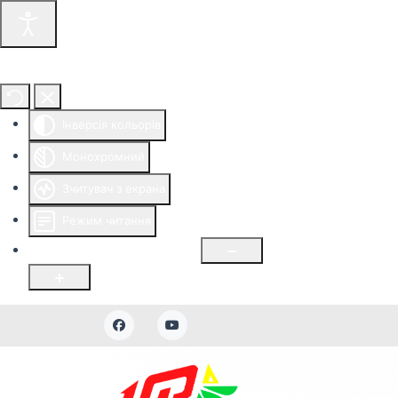
Інструменти доступності
Інверсія кольорів
Монохромний
Зчитувач з екрана
Режим читання
Розмір шрифту
100
%