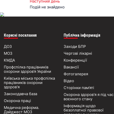
Наступний день
Подій не знайдено
Корисні посилання
Публічна інформація
ДОЗ
Заходи БПР
МОЗ
Чергові лікарні
КМДА
Конференції
Профспілка працівників
Вакансії
охорони здоров’я України
Фотогалерея
Київська міська профспілка
Відео
працівників охорони
здоров'я
Сторінки пам’яті
Законодавча база
Охорона здоров'я я під час
воєнного стану
Охорона праці
Інформація щодо
Медична реформа.
безоплатної правової
Дайджест МОЗ