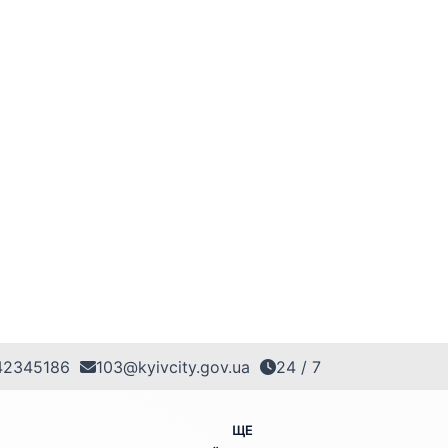
42345186
103@kyivcity.gov.ua
24 / 7
ЩЕ