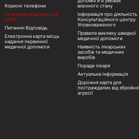
допомоги в умовах
Корисні телефони
воєнного стану
Календар медичних дат
Інформація про діяльність
2026
Консультаційного центру
Уповноваженого
Питання-Відповідь
Правила виклику швидкої
Електронна карта місць
медичної допомоги
надання первинної
медичної допомоги
Наявність лікарських
засобів та медичних
виробів
Поради лікаря
Актуальна інформація
Дорожня карта для
постраждалих від збройно
агресії