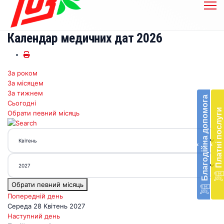
Календар медичних дат 2026
За роком
Бл
За місяцем
до
За тижнем
Благодійна допомога
Сьогодні
Підт
Платні послуги
Обрати певний місяць
діял
екст
меди
‹
‹
доп
в
Укра
благ
Обрати певний місяць
доп
Вря
Попередній день
біл
Середа 28 Квітень 2027
житт
Наступний день