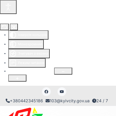
Інструменти доступності
Інверсія кольорів
Монохромний
Зчитувач з екрана
Режим читання
Розмір шрифту
100
%
+380442345186
103@kyivcity.gov.ua
24 / 7