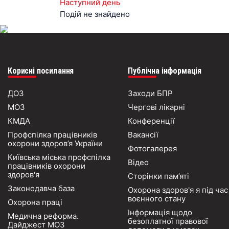
Наступний день
Подій не знайдено
Корисні посилання
Публічна інформація
ДОЗ
Заходи БПР
МОЗ
Чергові лікарні
КМДА
Конференції
Профспілка працівників
Вакансії
охорони здоров’я України
Фотогалерея
Київська міська профспілка
Відео
працівників охорони
здоров'я
Сторінки пам’яті
Законодавча база
Охорона здоров'я я під час
воєнного стану
Охорона праці
Інформація щодо
Медична реформа.
безоплатної правової
Дайджест МОЗ