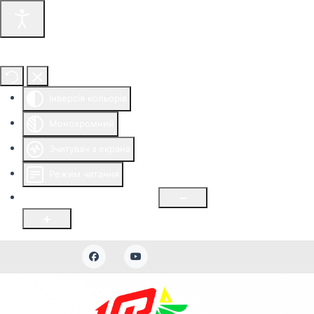
Інструменти доступності
Інверсія кольорів
Монохромний
Зчитувач з екрана
Режим читання
Розмір шрифту
100
%