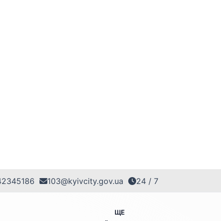
42345186
103@kyivcity.gov.ua
24 / 7
ЩЕ