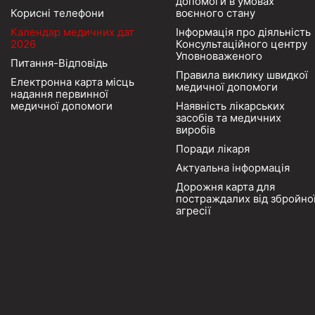
допомоги в умовах
Корисні телефони
воєнного стану
Календар медичних дат
Інформація про діяльність
2026
Консультаційного центру
Уповноваженого
Питання-Відповідь
Правила виклику швидкої
Електронна карта місць
медичної допомоги
надання первинної
медичної допомоги
Наявність лікарських
засобів та медичних
виробів
Поради лікаря
Актуальна інформація
Дорожня карта для
постраждалих від збройно
агресії