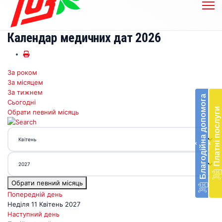
Календар медичних дат 2026
За роком
Бл
За місяцем
до
За тижнем
Благодійна допомога
Сьогодні
Підт
Платні послуги
Обрати певний місяць
діял
екст
меди
‹
‹
доп
в
Укра
благ
Обрати певний місяць
доп
Вря
Попередній день
біл
Неділя 11 Квітень 2027
житт
Наступний день