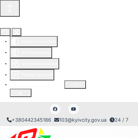
Інструменти доступності
Інверсія кольорів
Монохромний
Зчитувач з екрана
Режим читання
Розмір шрифту
100
%
+380442345186
103@kyivcity.gov.ua
24 / 7