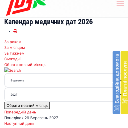
Календар медичних дат 2026
За роком
Бл
За місяцем
до
За тижнем
Благодійна допомога
Сьогодні
Підт
Платні послуги
Обрати певний місяць
діял
екст
меди
‹
‹
доп
в
Укра
благ
Обрати певний місяць
доп
Вря
Попередній день
біл
Понеділок 29 Березень 2027
житт
Наступний день