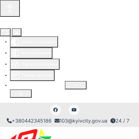
Інструменти доступності
Інверсія кольорів
Монохромний
Зчитувач з екрана
Режим читання
Розмір шрифту
100
%
+380442345186
103@kyivcity.gov.ua
24 / 7