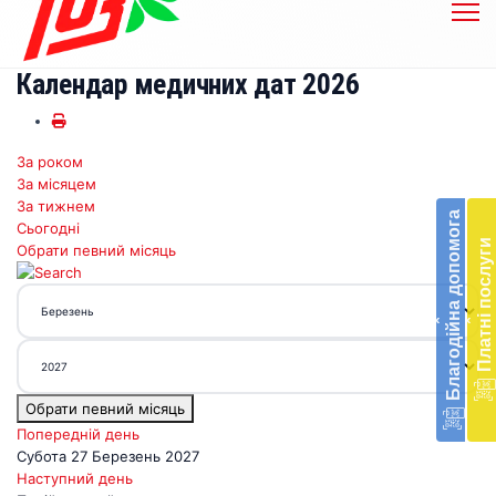
Календар медичних дат 2026
За роком
Бл
За місяцем
до
За тижнем
Благодійна допомога
Сьогодні
Підт
Платні послуги
Обрати певний місяць
діял
екст
меди
‹
‹
доп
в
Укра
благ
Обрати певний місяць
доп
Вря
Попередній день
біл
Субота 27 Березень 2027
житт
Наступний день