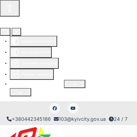
Інструменти доступності
Інверсія кольорів
Монохромний
Зчитувач з екрана
Режим читання
Розмір шрифту
100
%
+380442345186
103@kyivcity.gov.ua
24 / 7