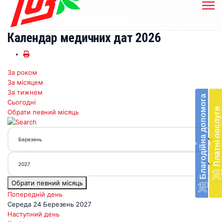
Календар медичних дат 2026
За роком
Бл
За місяцем
до
За тижнем
Благодійна допомога
Сьогодні
Підт
Платні послуги
Обрати певний місяць
діял
екст
меди
‹
‹
доп
в
Укра
благ
Обрати певний місяць
доп
Вря
Попередній день
біл
Середа 24 Березень 2027
житт
Наступний день