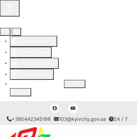
Інструменти доступності
Інверсія кольорів
Монохромний
Зчитувач з екрана
Режим читання
Розмір шрифту
100
%
+380442345186
103@kyivcity.gov.ua
24 / 7