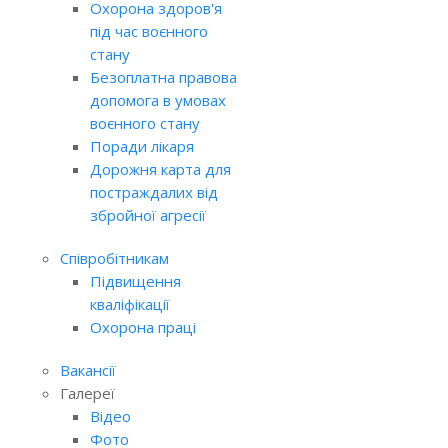
Охорона здоров'я
під час воєнного
стану
Безоплатна правова
допомога в умовах
воєнного стану
Поради лікаря
Дорожня карта для
постраждалих від
збройної агресії
Співробітникам
Підвищення
кваліфікації
Охорона праці
Вакансії
Галереї
Відео
Фото