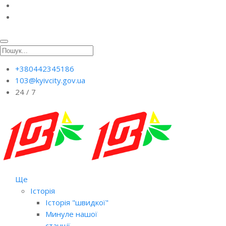
+380442345186
103@kyivcity.gov.ua
24 / 7
Ще
Історія
Історія "швидкої"
Минуле нашої
станції