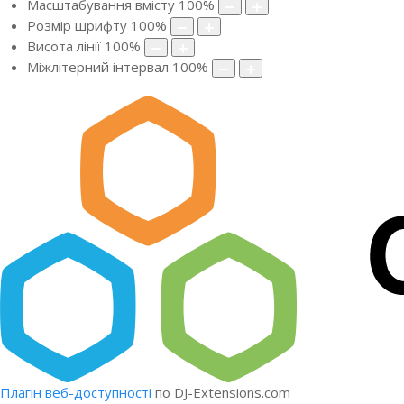
Масштабування вмісту
100
%
Розмір шрифту
100
%
Висота лінії
100
%
Міжлітерний інтервал
100
%
Плагін веб-доступності
по DJ-Extensions.com