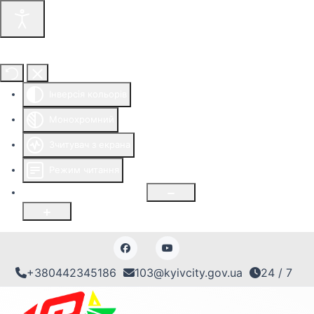
Інструменти доступності
Інверсія кольорів
Монохромний
Зчитувач з екрана
Режим читання
Розмір шрифту
100
%
+380442345186
103@kyivcity.gov.ua
24 / 7