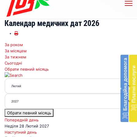
Календар медичних дат 2026
За роком
Бл
За місяцем
до
За тижнем
Благодійна допомога
Сьогодні
Підт
Платні послуги
Обрати певний місяць
діял
екст
меди
‹
‹
доп
в
Укра
благ
Обрати певний місяць
доп
Вря
Попередній день
біл
Неділя 28 Лютий 2027
житт
Наступний день