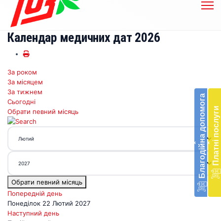
Календар медичних дат 2026
За роком
Бл
За місяцем
до
За тижнем
Благодійна допомога
Сьогодні
Підт
Платні послуги
Обрати певний місяць
діял
екст
меди
‹
‹
доп
в
Укра
благ
Обрати певний місяць
доп
Вря
Попередній день
біл
Понеділок 22 Лютий 2027
житт
Наступний день