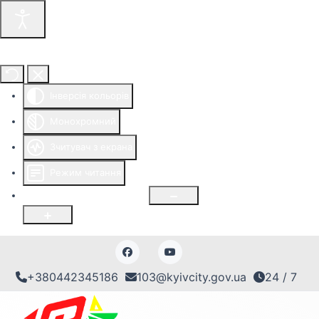
Інструменти доступності
Інверсія кольорів
Монохромний
Зчитувач з екрана
Режим читання
Розмір шрифту
100
%
+380442345186
103@kyivcity.gov.ua
24 / 7