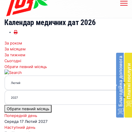
Календар медичних дат 2026
За роком
Бл
За місяцем
до
За тижнем
Благодійна допомога
Сьогодні
Підт
Платні послуги
Обрати певний місяць
діял
екст
меди
‹
‹
доп
в
Укра
благ
Обрати певний місяць
доп
Вря
Попередній день
біл
Середа 17 Лютий 2027
житт
Наступний день