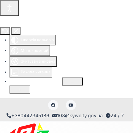
Інструменти доступності
Інверсія кольорів
Монохромний
Зчитувач з екрана
Режим читання
Розмір шрифту
100
%
+380442345186
103@kyivcity.gov.ua
24 / 7