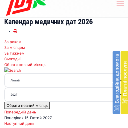
Календар медичних дат 2026
За роком
Бл
За місяцем
до
За тижнем
Благодійна допомога
Сьогодні
Підт
Платні послуги
Обрати певний місяць
діял
екст
меди
‹
‹
доп
в
Укра
благ
Обрати певний місяць
доп
Вря
Попередній день
біл
Понеділок 15 Лютий 2027
житт
Наступний день