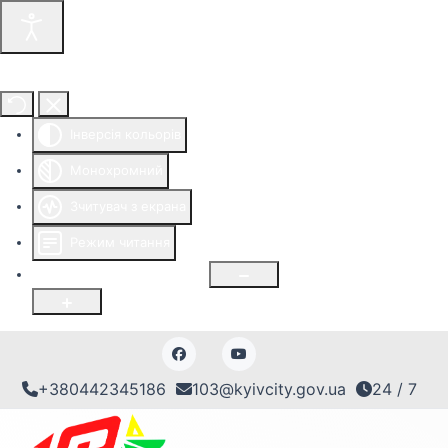
Інструменти доступності
Інверсія кольорів
Монохромний
Зчитувач з екрана
Режим читання
Розмір шрифту
100
%
+380442345186
103@kyivcity.gov.ua
24 / 7