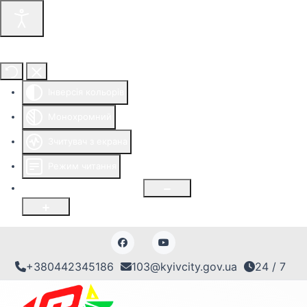
Інструменти доступності
Інверсія кольорів
Монохромний
Зчитувач з екрана
Режим читання
Розмір шрифту
100
%
+380442345186
103@kyivcity.gov.ua
24 / 7