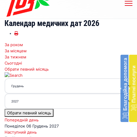
Календар медичних дат 2026
За роком
Бл
За місяцем
до
За тижнем
Благодійна допомога
Сьогодні
Підт
Платні послуги
Обрати певний місяць
діял
екст
меди
‹
‹
доп
в
Укра
благ
Обрати певний місяць
доп
Вря
Попередній день
біл
Понеділок 06 Грудень 2027
житт
Наступний день