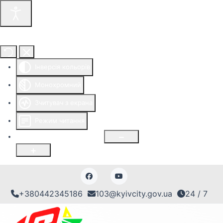
Інструменти доступності
Інверсія кольорів
Монохромний
Зчитувач з екрана
Режим читання
Розмір шрифту
100
%
+380442345186
103@kyivcity.gov.ua
24 / 7