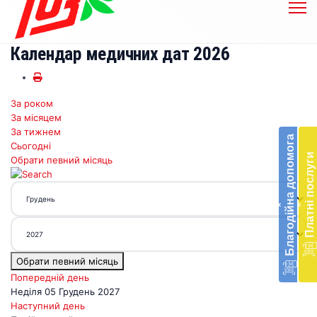
Календар медичних дат 2026
За роком
Бл
За місяцем
до
За тижнем
Благодійна допомога
Сьогодні
Підт
Платні послуги
Обрати певний місяць
діял
екст
меди
‹
‹
доп
в
Укра
благ
Обрати певний місяць
доп
Вря
Попередній день
біл
Неділя 05 Грудень 2027
житт
Наступний день