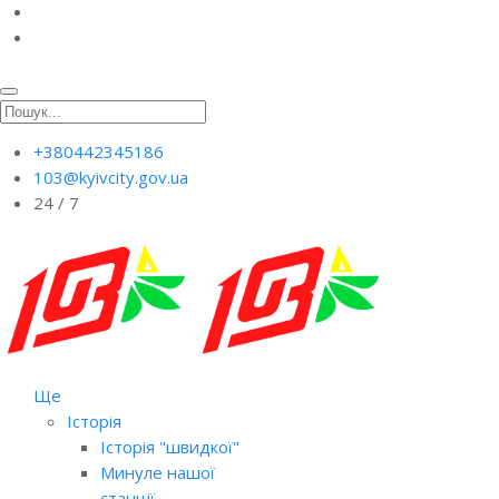
+380442345186
103@kyivcity.gov.ua
24 / 7
Ще
Історія
Історія "швидкої"
Минуле нашої
станції