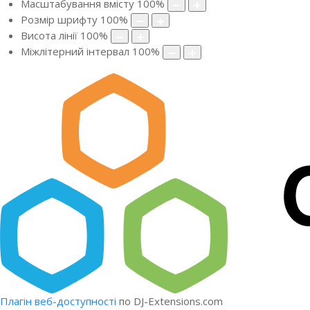
Масштабування вмісту
100
%
Розмір шрифту
100
%
Висота лінії
100
%
Міжлітерний інтервал
100
%
Плагін веб-доступності
по DJ-Extensions.com