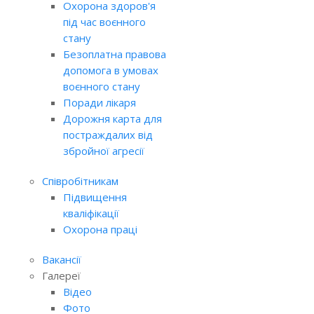
Охорона здоров'я
під час воєнного
стану
Безоплатна правова
допомога в умовах
воєнного стану
Поради лікаря
Дорожня карта для
постраждалих від
збройної агресії
Співробітникам
Підвищення
кваліфікації
Охорона праці
Вакансії
Галереї
Відео
Фото