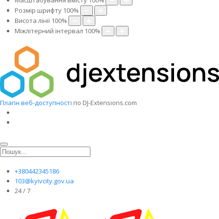
Масштабування вмісту
100
%
Розмір шрифту
100
%
Висота лінії
100
%
Міжлітерний інтервал
100
%
Плагін веб-доступності
по DJ-Extensions.com
+380442345186
103@kyivcity.gov.ua
24 / 7