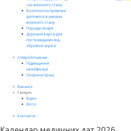
Вря
час воєнного стану
біл
Безоплатна правова
житт
допомога в умовах
раз
воєнного стану
Поради лікаря
Дорожня карта для
постраждалих від
збройної агресії
Співробітникам
Підвищення
кваліфікації
Охорона праці
Вакансії
Галереї
Відео
Фото
Контакти
Календар медичних дат 2026