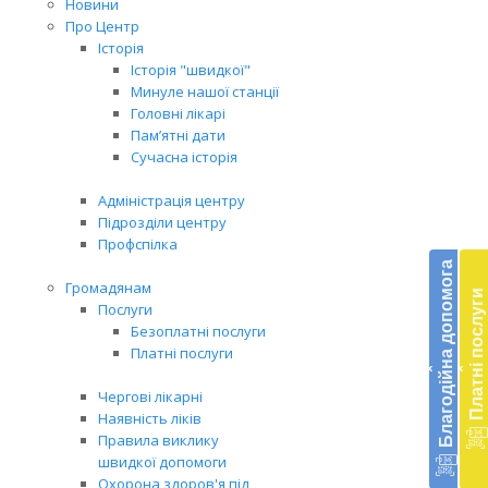
Новини
Про Центр
Історія
Історія "швидкої"
Минуле нашої станції
Головні лікарі
Пам’ятні дати
Сучасна історія
Адміністрація центру
Підрозділи центру
Бл
Профспілка
до
Благодійна допомога
Громадянам
Платні послуги
Підт
Послуги
діял
Безоплатні послуги
екст
Платні послуги
‹
‹
меди
доп
Чергові лікарні
в
Наявність ліків
Укра
Правила виклику
благ
швидкої допомоги
доп
Охорона здоров'я під