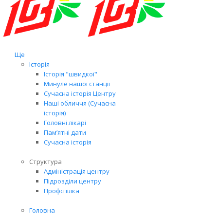
Ще
Історія
Історія "швидкої"
Минуле нашої станції
Сучасна історія Центру
Наші обличчя (Сучасна
історія)
Головні лікарі
Пам’ятні дати
Сучасна історія
Структура
Адміністрація центру
Підрозділи центру
Профспілка
Головна