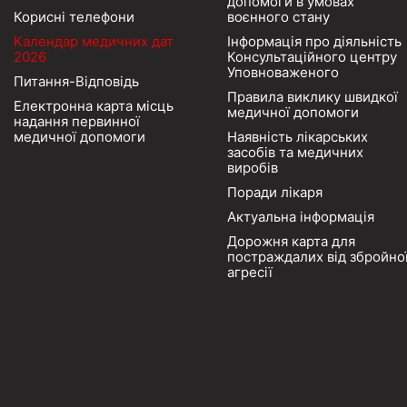
допомоги в умовах
Корисні телефони
воєнного стану
Календар медичних дат
Інформація про діяльність
2026
Консультаційного центру
Уповноваженого
Питання-Відповідь
Правила виклику швидкої
Електронна карта місць
медичної допомоги
надання первинної
медичної допомоги
Наявність лікарських
засобів та медичних
виробів
Поради лікаря
Актуальна інформація
Дорожня карта для
постраждалих від збройно
агресії