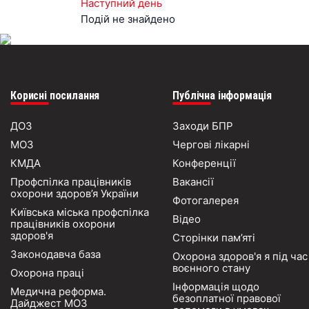
Наступний день
Подій не знайдено
Корисні посилання
Публічна інформація
ДОЗ
Заходи БПР
МОЗ
Чергові лікарні
КМДА
Конференції
Профспілка працівників
Вакансії
охорони здоров’я України
Фотогалерея
Київська міська профспілка
Відео
працівників охорони
здоров'я
Сторінки пам’яті
Законодавча база
Охорона здоров'я я під час
воєнного стану
Охорона праці
Інформація щодо
Медична реформа.
безоплатної правової
Дайджест МОЗ