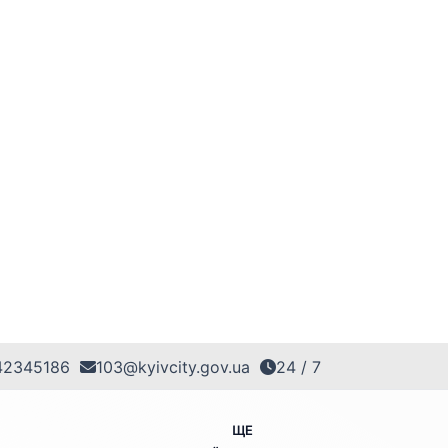
42345186
103@kyivcity.gov.ua
24 / 7
ЩЕ