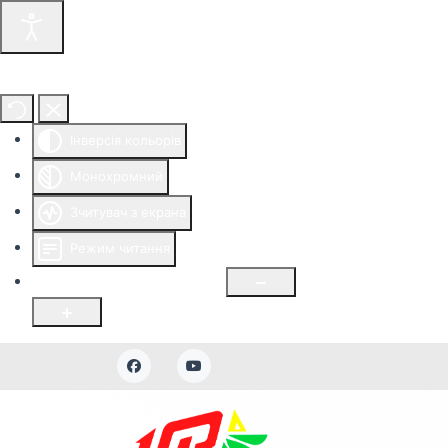
Інструменти доступності
Інверсія кольорів
Монохромний
Зчитувач з екрана
Режим читання
Розмір шрифту
100
%