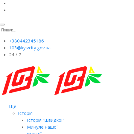
+380442345186
103@kyivcity.gov.ua
24 / 7
Ще
Історія
Історія "швидкої"
Минуле нашої
станції