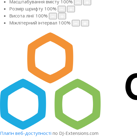
Масштабування вмісту
100
%
Розмір шрифту
100
%
Висота лінії
100
%
Міжлітерний інтервал
100
%
Плагін веб-доступності
по DJ-Extensions.com