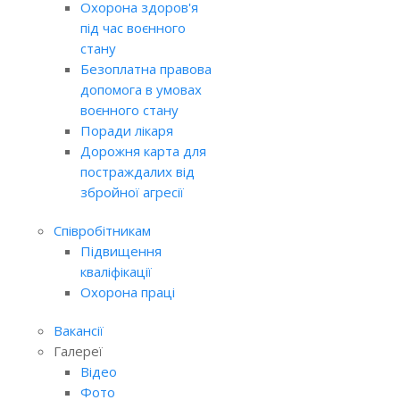
Охорона здоров'я
під час воєнного
стану
Безоплатна правова
допомога в умовах
воєнного стану
Поради лікаря
Дорожня карта для
постраждалих від
збройної агресії
Співробітникам
Підвищення
кваліфікації
Охорона праці
Вакансії
Галереї
Відео
Фото