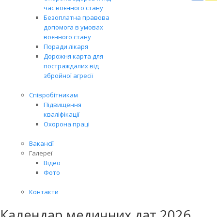
Вря
час воєнного стану
біл
Безоплатна правова
житт
допомога в умовах
раз
воєнного стану
Поради лікаря
Дорожня карта для
постраждалих від
збройної агресії
Співробітникам
Підвищення
кваліфікації
Охорона праці
Вакансії
Галереї
Відео
Фото
Контакти
Календар медичних дат 2026