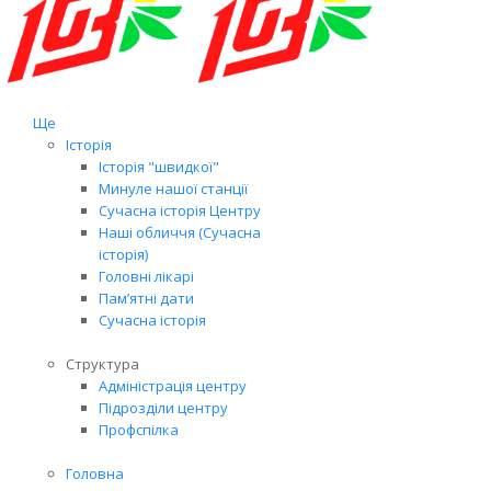
Ще
Історія
Історія "швидкої"
Минуле нашої станції
Сучасна історія Центру
Наші обличчя (Сучасна
історія)
Головні лікарі
Пам’ятні дати
Сучасна історія
Структура
Адміністрація центру
Підрозділи центру
Профспілка
Головна