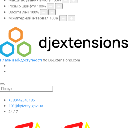
Масштабування вмісту
100
%
Розмір шрифту
100
%
Висота лінії
100
%
Міжлітерний інтервал
100
%
Плагін веб-доступності
по DJ-Extensions.com
+380442345186
103@kyivcity.gov.ua
24 / 7