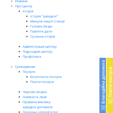
Новини
Про Центр
Історія
Історія "швидкої"
Минуле нашої станції
Головні лікарі
Пам’ятні дати
Сучасна історія
Адміністрація центру
Підрозділи центру
Бл
Профспілка
до
Благодійна допомога
Громадянам
Платні послуги
Підт
Послуги
діял
Безоплатні послуги
екст
Платні послуги
‹
‹
меди
доп
Чергові лікарні
в
Наявність ліків
Укра
Правила виклику
благ
швидкої допомоги
доп
Охорона здоров'я під