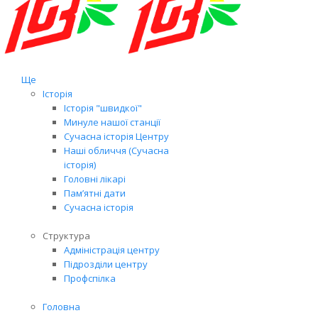
Ще
Історія
Історія "швидкої"
Минуле нашої станції
Сучасна історія Центру
Наші обличчя (Сучасна
історія)
Головні лікарі
Пам’ятні дати
Сучасна історія
Структура
Адміністрація центру
Підрозділи центру
Профспілка
Головна