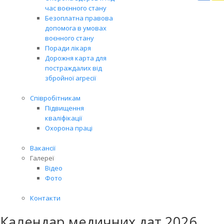
Вря
час воєнного стану
біл
Безоплатна правова
житт
допомога в умовах
раз
воєнного стану
Поради лікаря
Дорожня карта для
постраждалих від
збройної агресії
Співробітникам
Підвищення
кваліфікації
Охорона праці
Вакансії
Галереї
Відео
Фото
Контакти
Календар медичних дат 2026