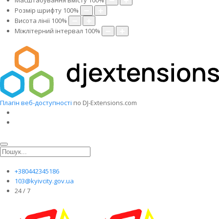
Масштабування вмісту
100
%
Розмір шрифту
100
%
Висота лінії
100
%
Міжлітерний інтервал
100
%
Плагін веб-доступності
по DJ-Extensions.com
+380442345186
103@kyivcity.gov.ua
24 / 7