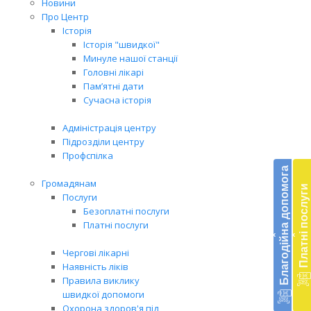
Новини
Про Центр
Історія
Історія "швидкої"
Минуле нашої станції
Головні лікарі
Пам’ятні дати
Сучасна історія
Адміністрація центру
Підрозділи центру
Бл
Профспілка
до
Благодійна допомога
Громадянам
Платні послуги
Підт
Послуги
діял
Безоплатні послуги
екст
Платні послуги
‹
‹
меди
доп
Чергові лікарні
в
Наявність ліків
Укра
Правила виклику
благ
швидкої допомоги
доп
Охорона здоров'я під