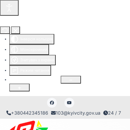
Інструменти доступності
Інверсія кольорів
Монохромний
Зчитувач з екрана
Режим читання
Розмір шрифту
100
%
+380442345186
103@kyivcity.gov.ua
24 / 7