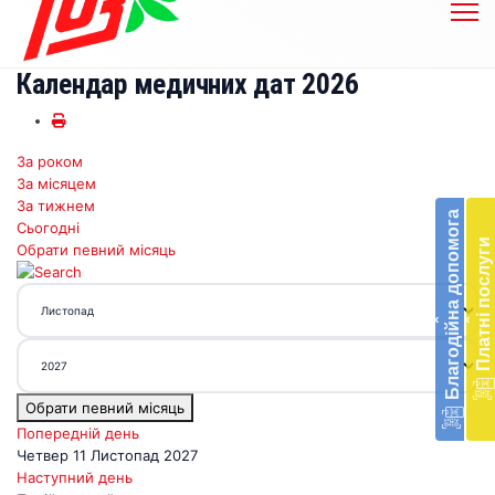
Календар медичних дат 2026
За роком
Бл
За місяцем
до
За тижнем
Благодійна допомога
Сьогодні
Підт
Платні послуги
Обрати певний місяць
діял
екст
меди
‹
‹
доп
в
Укра
благ
Обрати певний місяць
доп
Вря
Попередній день
біл
Четвер 11 Листопад 2027
житт
Наступний день