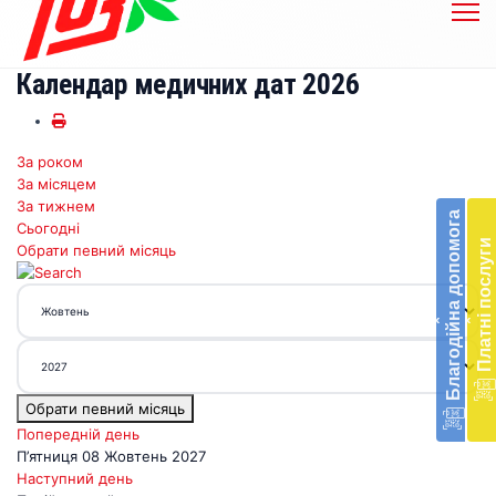
Календар медичних дат 2026
За роком
Бл
За місяцем
до
За тижнем
Благодійна допомога
Сьогодні
Підт
Платні послуги
Обрати певний місяць
діял
екст
меди
‹
‹
доп
в
Укра
благ
Обрати певний місяць
доп
Вря
Попередній день
біл
П’ятниця 08 Жовтень 2027
житт
Наступний день