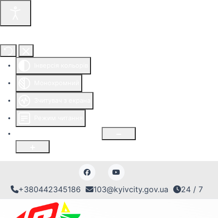
Інструменти доступності
Інверсія кольорів
Монохромний
Зчитувач з екрана
Режим читання
Розмір шрифту
100
%
+380442345186
103@kyivcity.gov.ua
24 / 7