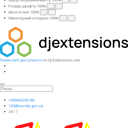
Масштабування вмісту
100
%
Розмір шрифту
100
%
Висота лінії
100
%
Міжлітерний інтервал
100
%
Плагін веб-доступності
по DJ-Extensions.com
+380442345186
103@kyivcity.gov.ua
24 / 7