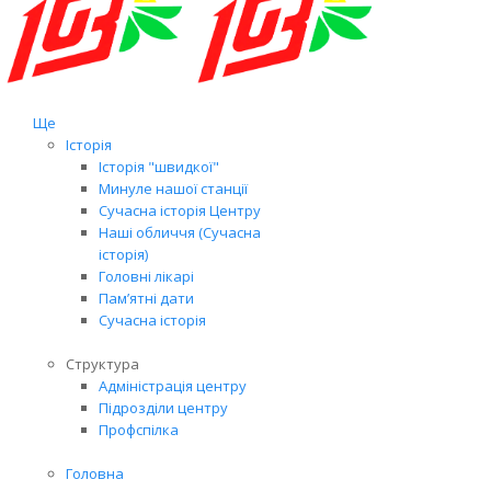
Ще
Історія
Історія "швидкої"
Минуле нашої станції
Сучасна історія Центру
Наші обличчя (Сучасна
історія)
Головні лікарі
Пам’ятні дати
Сучасна історія
Структура
Адміністрація центру
Підрозділи центру
Профспілка
Головна