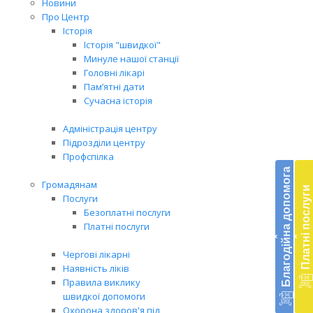
Новини
Про Центр
Історія
Історія "швидкої"
Минуле нашої станції
Головні лікарі
Пам’ятні дати
Сучасна історія
Адміністрація центру
Підрозділи центру
Бл
Профспілка
до
Благодійна допомога
Громадянам
Платні послуги
Підт
Послуги
діял
Безоплатні послуги
екст
Платні послуги
‹
‹
меди
доп
Чергові лікарні
в
Наявність ліків
Укра
Правила виклику
благ
швидкої допомоги
доп
Охорона здоров'я під