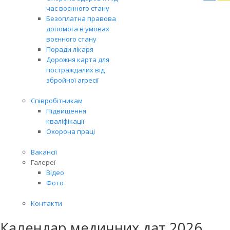
Вря
час воєнного стану
біл
Безоплатна правова
житт
допомога в умовах
раз
воєнного стану
Поради лікаря
Дорожня карта для
постраждалих від
збройної агресії
Співробітникам
Підвищення
кваліфікації
Охорона праці
Вакансії
Галереї
Відео
Фото
Контакти
Календар медичних дат 2026