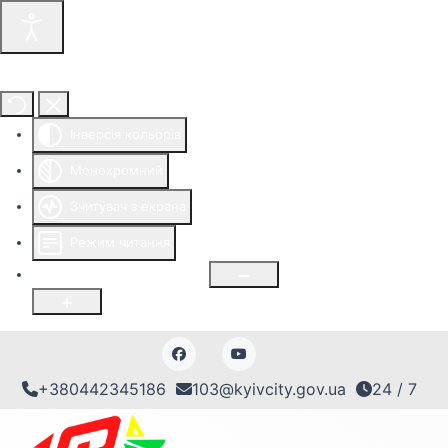
Інструменти доступності
Інверсія кольорів
Монохромний
Зчитувач з екрана
Режим читання
Розмір шрифту
100
%
+380442345186
103@kyivcity.gov.ua
24 / 7