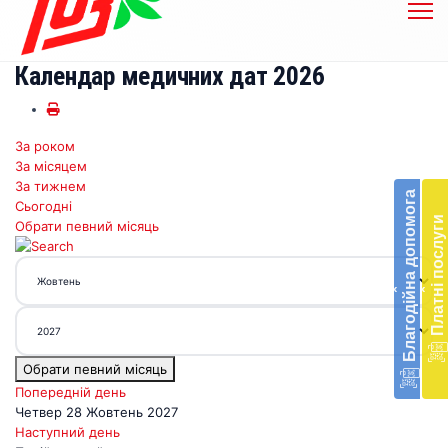
Календар медичних дат 2026
За роком
Бл
За місяцем
до
За тижнем
Благодійна допомога
Сьогодні
Підт
Платні послуги
Обрати певний місяць
діял
екст
меди
‹
‹
доп
в
Укра
благ
Обрати певний місяць
доп
Вря
Попередній день
біл
Четвер 28 Жовтень 2027
житт
Наступний день