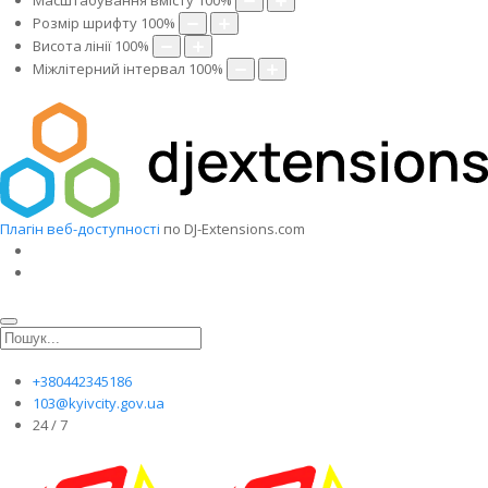
Масштабування вмісту
100
%
Розмір шрифту
100
%
Висота лінії
100
%
Міжлітерний інтервал
100
%
Плагін веб-доступності
по DJ-Extensions.com
+380442345186
103@kyivcity.gov.ua
24 / 7