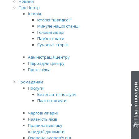
Новини
Про Центр
Історія
Історія "швидкої"
Минуле нашої станції
Головні лікарі
Пам’ятні дати
Сучасна історія
Адміністрація центру
Підрозділи центру
Профспілка
Громадянам
Платні послуги
Послуги
Безоплатні послуги
Платні послуги
‹
Чергові лікарні
Наявність ліків
Правила виклику
швидкої допомоги
Охорона здоров'я під