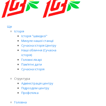
Ще
Історія
Історія "швидкої"
Минуле нашої станції
Сучасна історія Центру
Наші обличчя (Сучасна
історія)
Головні лікарі
Пам’ятні дати
Сучасна історія
Структура
Адміністрація центру
Підрозділи центру
Профспілка
Головна