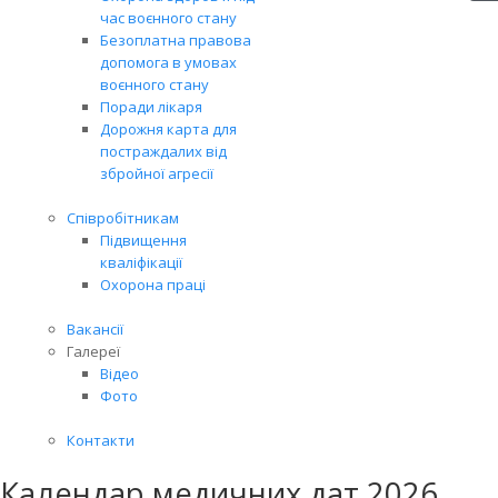
час воєнного стану
Безоплатна правова
допомога в умовах
воєнного стану
Поради лікаря
Дорожня карта для
постраждалих від
збройної агресії
Співробітникам
Підвищення
кваліфікації
Охорона праці
Вакансії
Галереї
Відео
Фото
Контакти
Календар медичних дат 2026