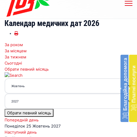
Календар медичних дат 2026
За роком
Бл
За місяцем
до
За тижнем
Благодійна допомога
Сьогодні
Підт
Платні послуги
Обрати певний місяць
діял
екст
меди
‹
‹
доп
в
Укра
благ
Обрати певний місяць
доп
Вря
Попередній день
біл
Понеділок 25 Жовтень 2027
житт
Наступний день