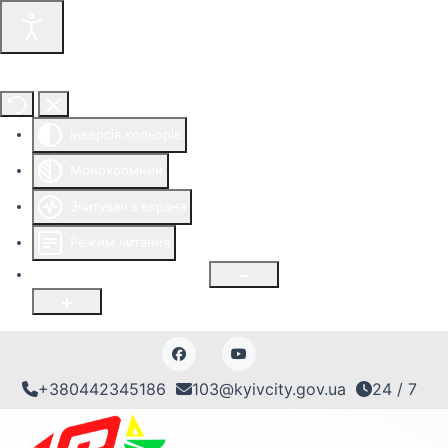
Інструменти доступності
Інверсія кольорів
Монохромний
Зчитувач з екрана
Режим читання
Розмір шрифту
100
%
+380442345186
103@kyivcity.gov.ua
24 / 7