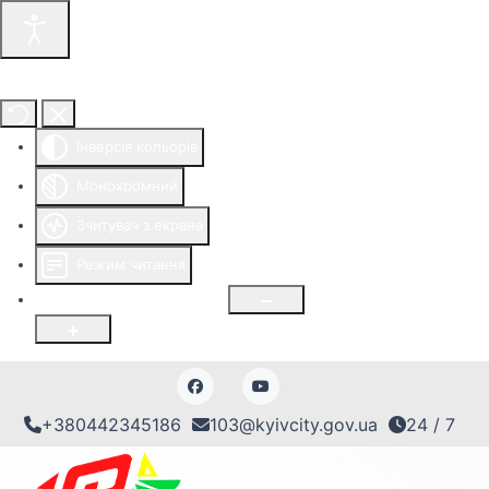
Інструменти доступності
Інверсія кольорів
Монохромний
Зчитувач з екрана
Режим читання
Розмір шрифту
100
%
+380442345186
103@kyivcity.gov.ua
24 / 7