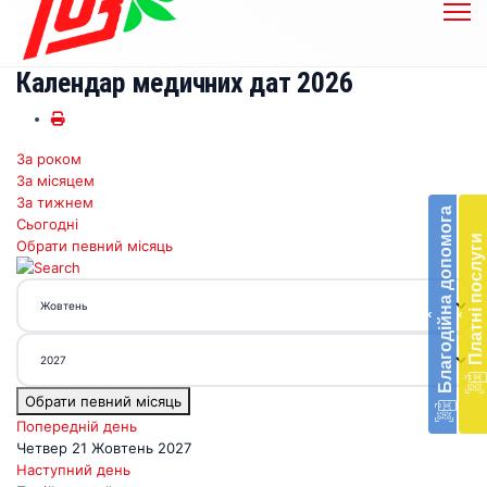
Календар медичних дат 2026
За роком
Бл
За місяцем
до
За тижнем
Благодійна допомога
Сьогодні
Підт
Платні послуги
Обрати певний місяць
діял
екст
меди
‹
‹
доп
в
Укра
благ
Обрати певний місяць
доп
Вря
Попередній день
біл
Четвер 21 Жовтень 2027
житт
Наступний день