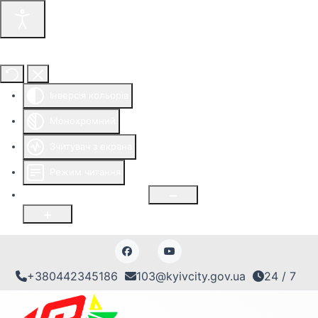
Інструменти доступності
Інверсія кольорів
Монохромний
Зчитувач з екрана
Режим читання
Розмір шрифту
100
%
+380442345186
103@kyivcity.gov.ua
24 / 7