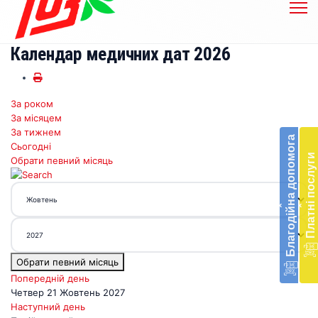
Календар медичних дат 2026
За роком
Бл
За місяцем
до
За тижнем
Благодійна допомога
Сьогодні
Підт
Платні послуги
Обрати певний місяць
діял
екст
меди
‹
‹
доп
в
Укра
благ
Обрати певний місяць
доп
Вря
Попередній день
біл
Четвер 21 Жовтень 2027
житт
Наступний день