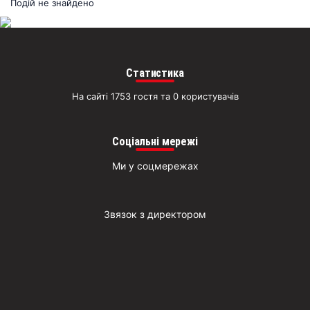
раз
Подій не знайдено
Д
Статистика
На сайті 1753 гостя та 0 користувачів
Соціальні мережі
Ми у соцмережах
Звязок з директором