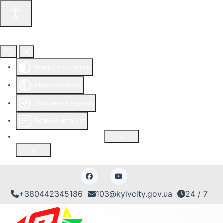
Інструменти доступності
Інверсія кольорів
Монохромний
Зчитувач з екрана
Режим читання
Розмір шрифту
100
%
+380442345186
103@kyivcity.gov.ua
24 / 7