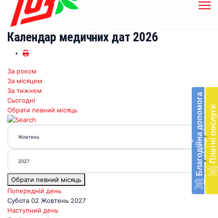
Календар медичних дат 2026
За роком
Бл
За місяцем
до
За тижнем
Благодійна допомога
Сьогодні
Підт
Платні послуги
Обрати певний місяць
діял
екст
меди
‹
‹
доп
в
Укра
благ
Обрати певний місяць
доп
Вря
Попередній день
біл
Субота 02 Жовтень 2027
житт
Наступний день