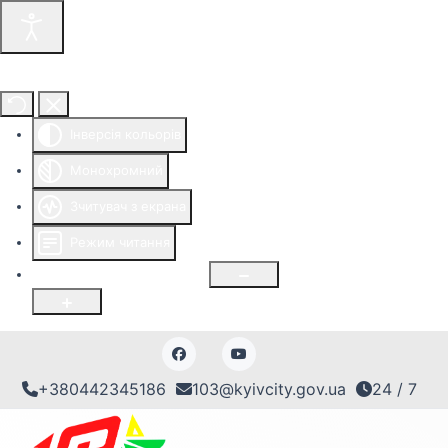
Інструменти доступності
Інверсія кольорів
Монохромний
Зчитувач з екрана
Режим читання
Розмір шрифту
100
%
+380442345186
103@kyivcity.gov.ua
24 / 7