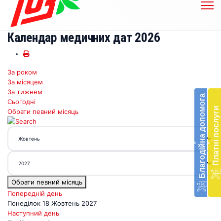
Календар медичних дат 2026
За роком
Бл
За місяцем
до
За тижнем
Благодійна допомога
Сьогодні
Підт
Платні послуги
Обрати певний місяць
діял
екст
меди
‹
‹
доп
в
Укра
благ
Обрати певний місяць
доп
Вря
Попередній день
біл
Понеділок 18 Жовтень 2027
житт
Наступний день