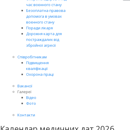
час воєнного стану
Безоплатна правова
допомога в умовах
воєнного стану
Поради лікаря
Дорожня карта для
постраждалих від
збройної агресії
Співробітникам
Підвищення
кваліфікації
Охорона праці
Вакансії
Галереї
Відео
Фото
Контакти
Календар медичних дат 2026