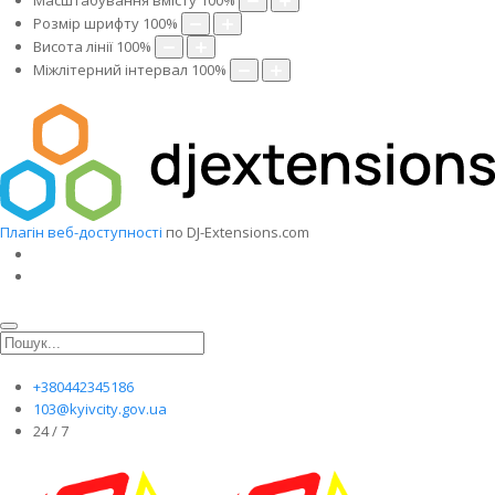
Масштабування вмісту
100
%
Розмір шрифту
100
%
Висота лінії
100
%
Міжлітерний інтервал
100
%
Плагін веб-доступності
по DJ-Extensions.com
+380442345186
103@kyivcity.gov.ua
24 / 7