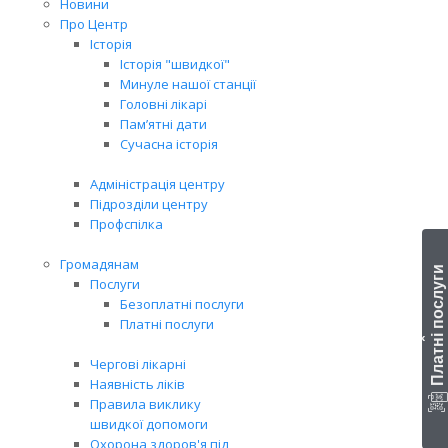
Новини
Про Центр
Історія
Історія "швидкої"
Минуле нашої станції
Головні лікарі
Пам’ятні дати
Сучасна історія
Адміністрація центру
Підрозділи центру
Профспілка
Громадянам
Платні послуги
Послуги
Безоплатні послуги
Платні послуги
‹
Чергові лікарні
Наявність ліків
Правила виклику
швидкої допомоги
Охорона здоров'я під