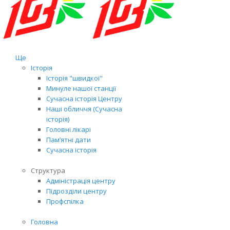
Ще
Історія
Історія "швидкої"
Минуле нашої станції
Сучасна історія Центру
Наші обличчя (Сучасна
історія)
Головні лікарі
Пам’ятні дати
Сучасна історія
Структура
Адміністрація центру
Підрозділи центру
Профспілка
Головна