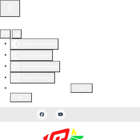
Інструменти доступності
Інверсія кольорів
Монохромний
Зчитувач з екрана
Режим читання
Розмір шрифту
100
%