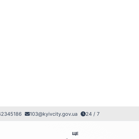
42345186
103@kyivcity.gov.ua
24 / 7
ЩЕ