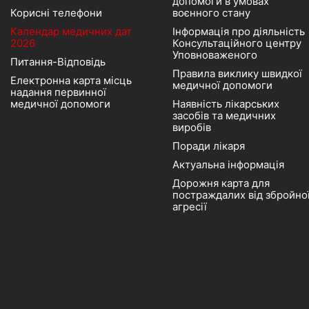
допомоги в умовах
Корисні телефони
воєнного стану
Календар медичних дат
Інформація про діяльність
2026
Консультаційного центру
Уповноваженого
Питання-Відповідь
Правила виклику швидкої
Електронна карта місць
медичної допомоги
надання первинної
медичної допомоги
Наявність лікарських
засобів та медичних
виробів
Поради лікаря
Актуальна інформація
Дорожня карта для
постраждалих від збройно
агресії