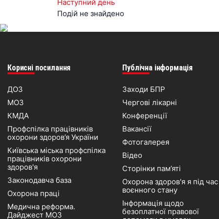
Наступний день
Подій не знайдено
Корисні посилання
Публічна інформація
ДОЗ
Заходи БПР
МОЗ
Чергові лікарні
КМДА
Конференції
Профспілка працівників
Вакансії
охорони здоров’я України
Фотогалерея
Київська міська профспілка
Відео
працівників охорони
здоров'я
Сторінки пам’яті
Законодавча база
Охорона здоров'я я під час
воєнного стану
Охорона праці
Інформація щодо
Медична реформа.
безоплатної правової
Дайджест МОЗ