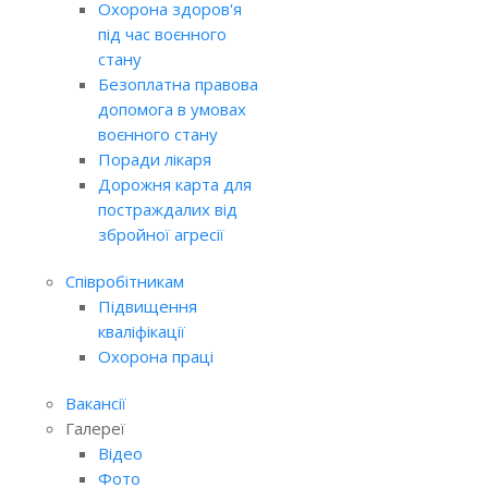
Охорона здоров'я
під час воєнного
стану
Безоплатна правова
допомога в умовах
воєнного стану
Поради лікаря
Дорожня карта для
постраждалих від
збройної агресії
Співробітникам
Підвищення
кваліфікації
Охорона праці
Вакансії
Галереї
Відео
Фото