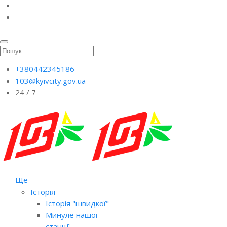
+380442345186
103@kyivcity.gov.ua
24 / 7
Ще
Історія
Історія "швидкої"
Минуле нашої
станції