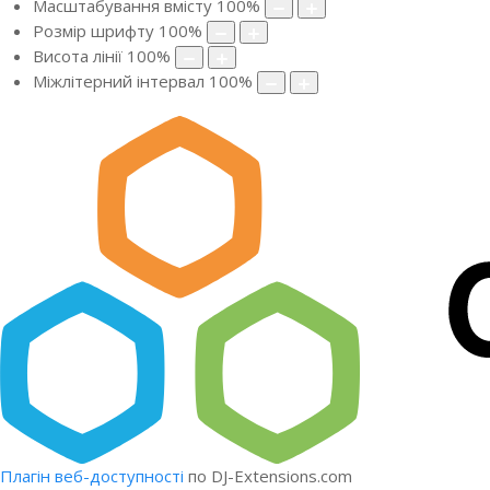
Масштабування вмісту
100
%
Розмір шрифту
100
%
Висота лінії
100
%
Міжлітерний інтервал
100
%
Плагін веб-доступності
по DJ-Extensions.com