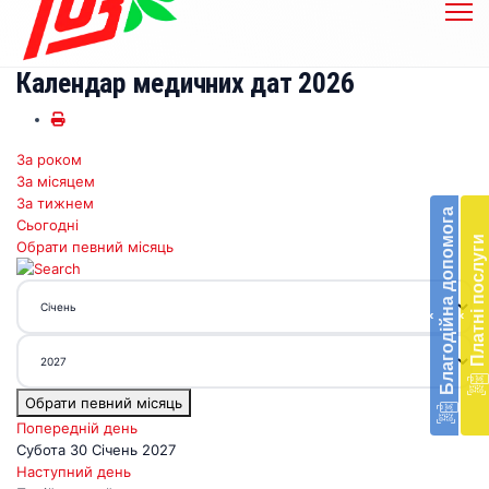
Календар медичних дат 2026
За роком
Бл
За місяцем
до
За тижнем
Благодійна допомога
Сьогодні
Підт
Платні послуги
Обрати певний місяць
діял
екст
меди
‹
‹
доп
в
Укра
благ
Обрати певний місяць
доп
Вря
Попередній день
біл
Субота 30 Січень 2027
житт
Наступний день