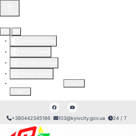
Інструменти доступності
Інверсія кольорів
Монохромний
Зчитувач з екрана
Режим читання
Розмір шрифту
100
%
+380442345186
103@kyivcity.gov.ua
24 / 7