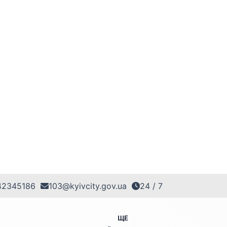
42345186
103@kyivcity.gov.ua
24 / 7
ЩЕ