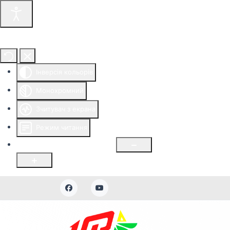
Інструменти доступності
Інверсія кольорів
Монохромний
Зчитувач з екрана
Режим читання
Розмір шрифту
100
%