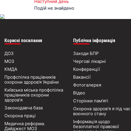
Наступний день
Подій не знайдено
Корисні посилання
Публічна інформація
ДОЗ
Заходи БПР
МОЗ
Чергові лікарні
КМДА
Конференції
Профспілка працівників
Вакансії
охорони здоров’я України
Фотогалерея
Київська міська профспілка
Відео
працівників охорони
здоров'я
Сторінки пам’яті
Законодавча база
Охорона здоров'я я під час
воєнного стану
Охорона праці
Інформація щодо
Медична реформа.
безоплатної правової
Дайджест МОЗ