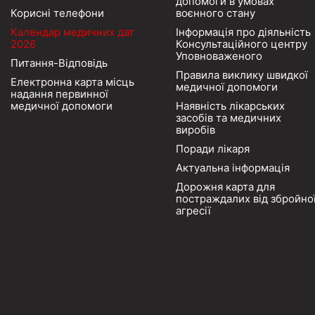
допомоги в умовах
Корисні телефони
воєнного стану
Календар медичних дат
Інформація про діяльність
2026
Консультаційного центру
Уповноваженого
Питання-Відповідь
Правила виклику швидкої
Електронна карта місць
медичної допомоги
надання первинної
медичної допомоги
Наявність лікарських
засобів та медичних
виробів
Поради лікаря
Актуальна інформація
Дорожня карта для
постраждалих від збройно
агресії