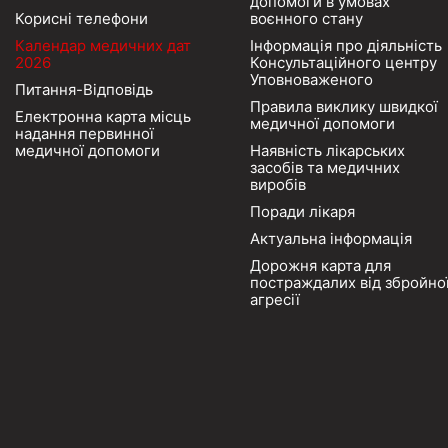
допомоги в умовах
Корисні телефони
воєнного стану
Календар медичних дат
Інформація про діяльність
2026
Консультаційного центру
Уповноваженого
Питання-Відповідь
Правила виклику швидкої
Електронна карта місць
медичної допомоги
надання первинної
медичної допомоги
Наявність лікарських
засобів та медичних
виробів
Поради лікаря
Актуальна інформація
Дорожня карта для
постраждалих від збройно
агресії