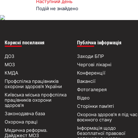
Наступний день
Подій не знайдено
Корисні посилання
Публічна інформація
ДОЗ
Заходи БПР
МОЗ
Чергові лікарні
КМДА
Конференції
Профспілка працівників
Вакансії
охорони здоров’я України
Фотогалерея
Київська міська профспілка
Відео
працівників охорони
здоров'я
Сторінки пам’яті
Законодавча база
Охорона здоров'я я під час
воєнного стану
Охорона праці
Інформація щодо
Медична реформа.
безоплатної правової
Дайджест МОЗ