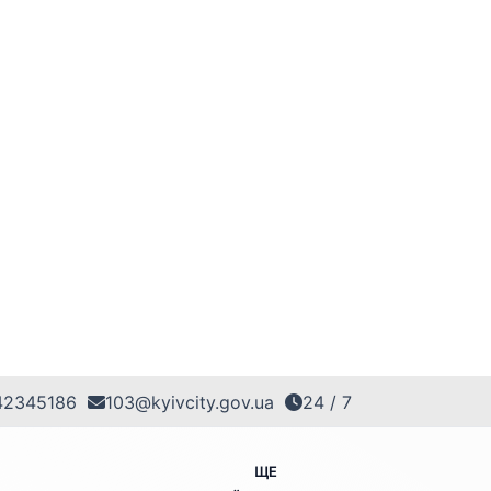
42345186
103@kyivcity.gov.ua
24 / 7
ЩЕ