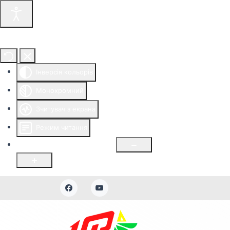
Інструменти доступності
Інверсія кольорів
Монохромний
Зчитувач з екрана
Режим читання
Розмір шрифту
100
%