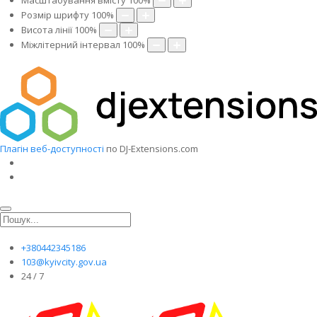
Масштабування вмісту
100
%
Розмір шрифту
100
%
Висота лінії
100
%
Міжлітерний інтервал
100
%
Плагін веб-доступності
по DJ-Extensions.com
+380442345186
103@kyivcity.gov.ua
24 / 7