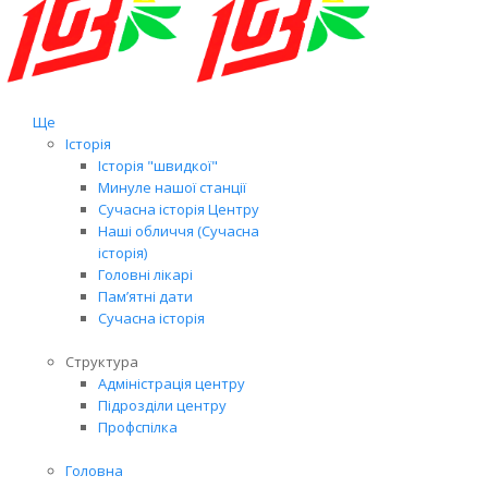
Ще
Історія
Історія "швидкої"
Минуле нашої станції
Сучасна історія Центру
Наші обличчя (Сучасна
історія)
Головні лікарі
Пам’ятні дати
Сучасна історія
Структура
Адміністрація центру
Підрозділи центру
Профспілка
Головна