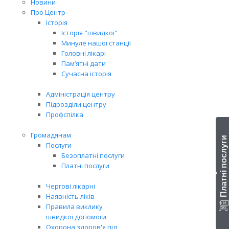
Новини
Про Центр
Історія
Історія "швидкої"
Минуле нашої станції
Головні лікарі
Пам’ятні дати
Сучасна історія
Адміністрація центру
Підрозділи центру
Профспілка
Громадянам
Платні послуги
Послуги
Безоплатні послуги
Платні послуги
‹
Чергові лікарні
Наявність ліків
Правила виклику
швидкої допомоги
Охорона здоров'я під