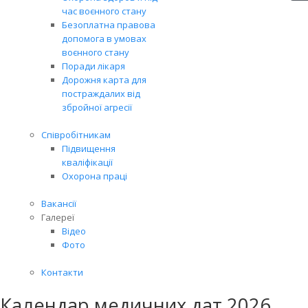
час воєнного стану
Безоплатна правова
допомога в умовах
воєнного стану
Поради лікаря
Дорожня карта для
постраждалих від
збройної агресії
Співробітникам
Підвищення
кваліфікації
Охорона праці
Вакансії
Галереї
Відео
Фото
Контакти
Календар медичних дат 2026