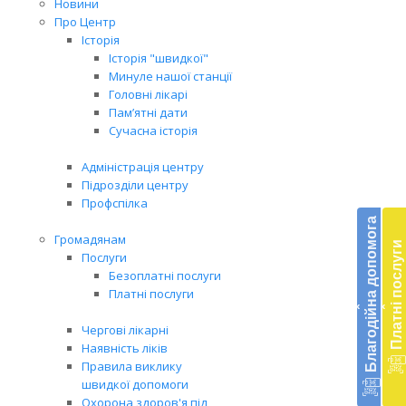
Новини
Про Центр
Історія
Історія "швидкої"
Минуле нашої станції
Головні лікарі
Пам’ятні дати
Сучасна історія
Адміністрація центру
Підрозділи центру
Бл
Профспілка
до
Благодійна допомога
Громадянам
Платні послуги
Підт
Послуги
діял
Безоплатні послуги
екст
Платні послуги
‹
‹
меди
доп
Чергові лікарні
в
Наявність ліків
Укра
Правила виклику
благ
швидкої допомоги
доп
Охорона здоров'я під