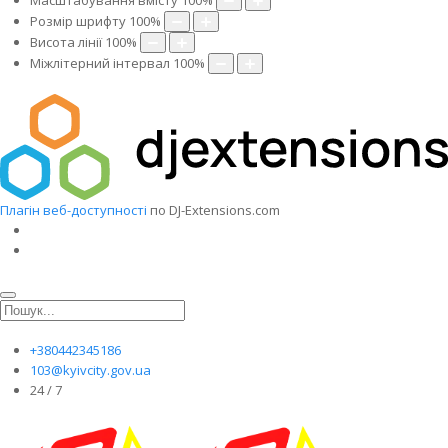
Масштабування вмісту
100
%
Розмір шрифту
100
%
Висота лінії
100
%
Міжлітерний інтервал
100
%
Плагін веб-доступності
по DJ-Extensions.com
+380442345186
103@kyivcity.gov.ua
24 / 7