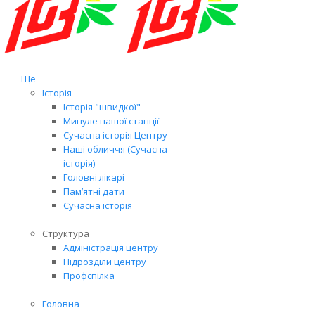
Ще
Історія
Історія "швидкої"
Минуле нашої станції
Сучасна історія Центру
Наші обличчя (Сучасна
історія)
Головні лікарі
Пам’ятні дати
Сучасна історія
Структура
Адміністрація центру
Підрозділи центру
Профспілка
Головна