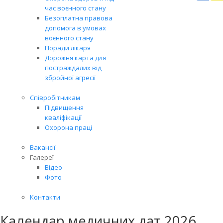
Вря
час воєнного стану
біл
Безоплатна правова
житт
допомога в умовах
раз
воєнного стану
Поради лікаря
Дорожня карта для
постраждалих від
збройної агресії
Співробітникам
Підвищення
кваліфікації
Охорона праці
Вакансії
Галереї
Відео
Фото
Контакти
Календар медичних дат 2026