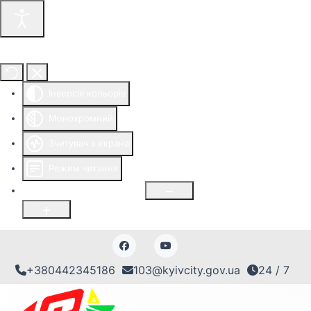
Інструменти доступності
Інверсія кольорів
Монохромний
Зчитувач з екрана
Режим читання
Розмір шрифту
100
%
+380442345186
103@kyivcity.gov.ua
24 / 7