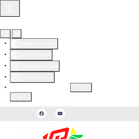
Інструменти доступності
Інверсія кольорів
Монохромний
Зчитувач з екрана
Режим читання
Розмір шрифту
100
%