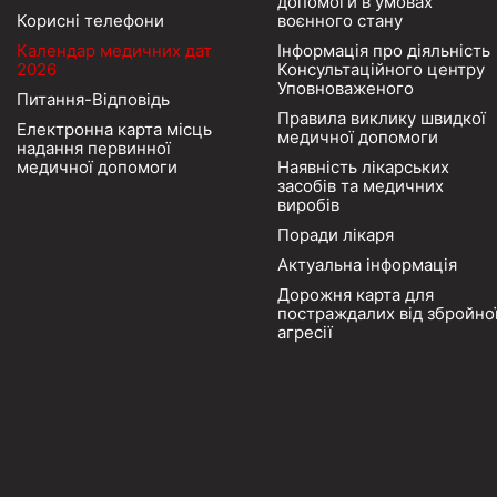
допомоги в умовах
Корисні телефони
воєнного стану
Календар медичних дат
Інформація про діяльність
2026
Консультаційного центру
Уповноваженого
Питання-Відповідь
Правила виклику швидкої
Електронна карта місць
медичної допомоги
надання первинної
медичної допомоги
Наявність лікарських
засобів та медичних
виробів
Поради лікаря
Актуальна інформація
Дорожня карта для
постраждалих від збройно
агресії