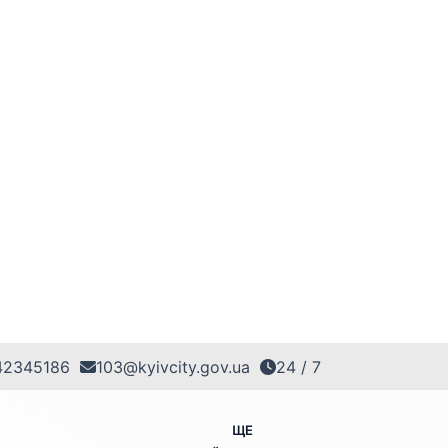
42345186
103@kyivcity.gov.ua
24 / 7
ЩЕ