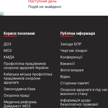
Наступний день
Подій не знайдено
Корисні посилання
Публічна інформація
ДОЗ
Заходи БПР
МОЗ
Чергові лікарні
КМДА
Конференції
Профспілка працівників
Вакансії
охорони здоров’я України
Фотогалерея
Київська міська профспілка
Відео
працівників охорони
здоров'я
Сторінки пам’яті
Законодавча база
Охорона здоров'я я під час
воєнного стану
Охорона праці
Інформація щодо
Медична реформа.
безоплатної правової
Дайджест МОЗ