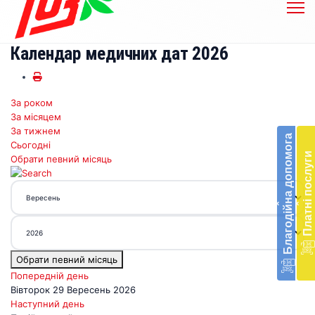
Календар медичних дат 2026
За роком
Бл
За місяцем
до
За тижнем
Благодійна допомога
Сьогодні
Підт
Платні послуги
Обрати певний місяць
діял
екст
меди
‹
‹
доп
в
Укра
благ
Обрати певний місяць
доп
Вря
Попередній день
біл
Вівторок 29 Вересень 2026
житт
Наступний день