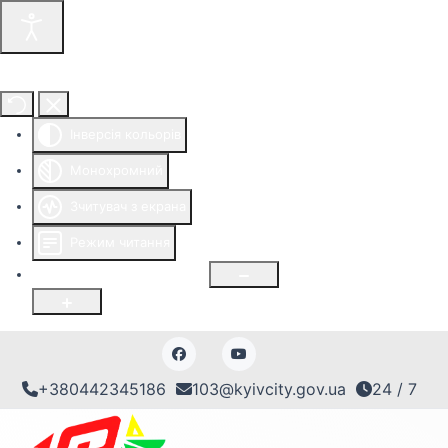
Інструменти доступності
Інверсія кольорів
Монохромний
Зчитувач з екрана
Режим читання
Розмір шрифту
100
%
+380442345186
103@kyivcity.gov.ua
24 / 7