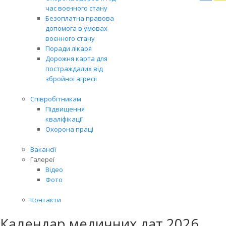
Вря
час воєнного стану
біл
Безоплатна правова
житт
допомога в умовах
раз
воєнного стану
Поради лікаря
Дорожня карта для
постраждалих від
збройної агресії
Співробітникам
Підвищення
кваліфікації
Охорона праці
Вакансії
Галереї
Відео
Фото
Контакти
Календар медичних дат 2026