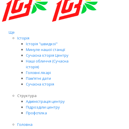
Ще
Історія
Історія "швидкої"
Минуле нашої станції
Сучасна історія Центру
Наші обличчя (Сучасна
історія)
Головні лікарі
Пам’ятні дати
Сучасна історія
Структура
Адміністрація центру
Підрозділи центру
Профспілка
Головна