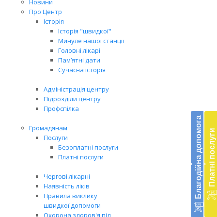
Новини
Про Центр
Історія
Історія "швидкої"
Минуле нашої станції
Головні лікарі
Пам’ятні дати
Сучасна історія
Адміністрація центру
Підрозділи центру
Бл
Профспілка
до
Благодійна допомога
Громадянам
Платні послуги
Підт
Послуги
діял
Безоплатні послуги
екст
Платні послуги
‹
‹
меди
доп
Чергові лікарні
в
Наявність ліків
Укра
Правила виклику
благ
швидкої допомоги
доп
Охорона здоров'я під