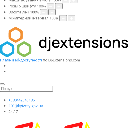
Масштабування вмісту
100
%
Розмір шрифту
100
%
Висота лінії
100
%
Міжлітерний інтервал
100
%
Плагін веб-доступності
по DJ-Extensions.com
+380442345186
103@kyivcity.gov.ua
24 / 7