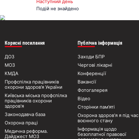
Наступний день
Подій не знайдено
Корисні посилання
Публічна інформація
ДОЗ
Заходи БПР
МОЗ
Чергові лікарні
КМДА
Конференції
Профспілка працівників
Вакансії
охорони здоров’я України
Фотогалерея
Київська міська профспілка
Відео
працівників охорони
здоров'я
Сторінки пам’яті
Законодавча база
Охорона здоров'я я під час
воєнного стану
Охорона праці
Інформація щодо
Медична реформа.
безоплатної правової
Дайджест МОЗ