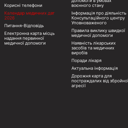
допомоги в умовах
Корисні телефони
воєнного стану
Календар медичних дат
Інформація про діяльність
2026
Консультаційного центру
Уповноваженого
Питання-Відповідь
Правила виклику швидкої
Електронна карта місць
медичної допомоги
надання первинної
медичної допомоги
Наявність лікарських
засобів та медичних
виробів
Поради лікаря
Актуальна інформація
Дорожня карта для
постраждалих від збройно
агресії