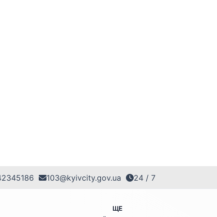
42345186
103@kyivcity.gov.ua
24 / 7
ЩЕ