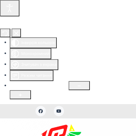
Інструменти доступності
Інверсія кольорів
Монохромний
Зчитувач з екрана
Режим читання
Розмір шрифту
100
%