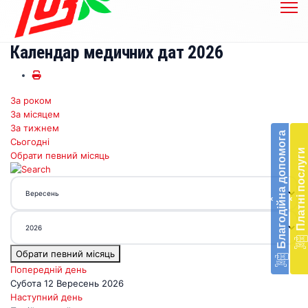
Календар медичних дат 2026
За роком
Бл
За місяцем
до
За тижнем
Благодійна допомога
Сьогодні
Підт
Платні послуги
Обрати певний місяць
діял
екст
меди
‹
‹
доп
в
Укра
благ
Обрати певний місяць
доп
Вря
Попередній день
біл
Субота 12 Вересень 2026
житт
Наступний день