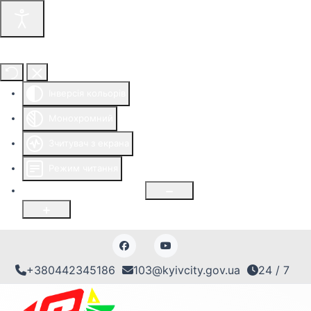
Інструменти доступності
Інверсія кольорів
Монохромний
Зчитувач з екрана
Режим читання
Розмір шрифту
100
%
+380442345186
103@kyivcity.gov.ua
24 / 7