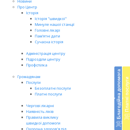
Новини
Про Центр
Історія
Історія "швидкої"
Минуле нашої станції
Головні лікарі
Пам’ятні дати
Сучасна історія
Адміністрація центру
Підрозділи центру
Бл
Профспілка
до
Благодійна допомога
Громадянам
Платні послуги
Підт
Послуги
діял
Безоплатні послуги
екст
Платні послуги
‹
‹
меди
доп
Чергові лікарні
в
Наявність ліків
Укра
Правила виклику
благ
швидкої допомоги
доп
Охорона здоров'я під