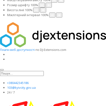
Масштабування вмісту
100
%
Розмір шрифту
100
%
Висота лінії
100
%
Міжлітерний інтервал
100
%
Плагін веб-доступності
по DJ-Extensions.com
+380442345186
103@kyivcity.gov.ua
24 / 7