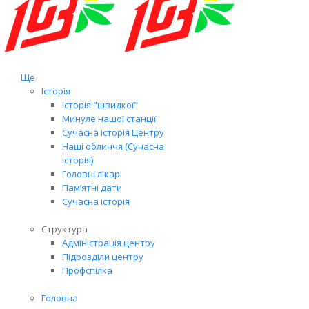
Ще
Історія
Історія "швидкої"
Минуле нашої станції
Сучасна історія Центру
Наші обличчя (Сучасна
історія)
Головні лікарі
Пам’ятні дати
Сучасна історія
Структура
Адміністрація центру
Підрозділи центру
Профспілка
Головна