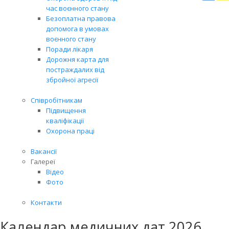
Вря
час воєнного стану
біль
Безоплатна правова
житт
допомога в умовах
разо
воєнного стану
Поради лікаря
Дорожня карта для
постраждалих від
збройної агресії
Співробітникам
Підвищення
кваліфікації
Охорона праці
Вакансії
Галереї
Відео
Фото
Контакти
Календар медичних дат 2026