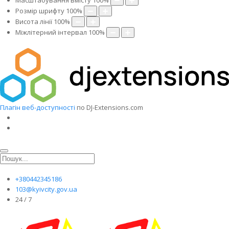
Масштабування вмісту
100
%
Розмір шрифту
100
%
Висота лінії
100
%
Міжлітерний інтервал
100
%
Плагін веб-доступності
по DJ-Extensions.com
+380442345186
103@kyivcity.gov.ua
24 / 7