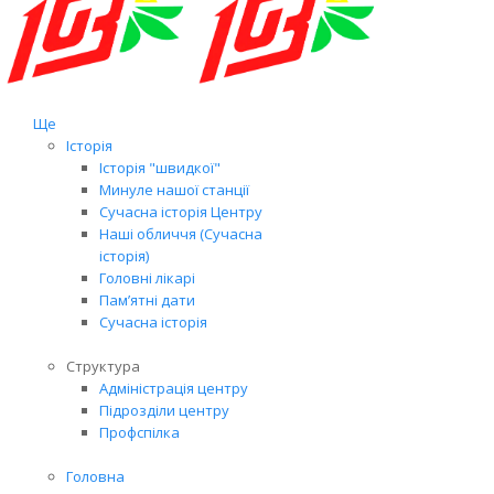
Ще
Історія
Історія "швидкої"
Минуле нашої станції
Сучасна історія Центру
Наші обличчя (Сучасна
історія)
Головні лікарі
Пам’ятні дати
Сучасна історія
Структура
Адміністрація центру
Підрозділи центру
Профспілка
Головна