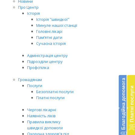
Новини
Про Центр
Історія
Історія "швидкої"
Минуле нашої станції
Головні лікарі
Пам’ятні дати
Сучасна історія
Адміністрація центру
Підрозділи центру
Профспілка
Бл
до
Громадянам
Благодійна допомога
Послуги
Платні послуги
Підт
Безоплатні послуги
діял
Платні послуги
екст
‹
‹
меди
Чергові лікарні
доп
Наявність ліків
в
Правила виклику
Укра
швидкої допомоги
благ
Охорона здоров'я під