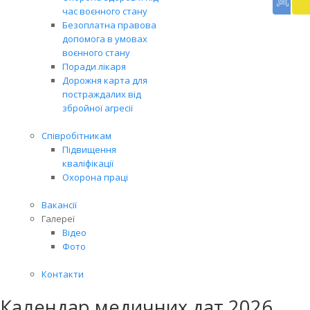
доп
час воєнного стану
Вря
Безоплатна правова
біл
допомога в умовах
житт
воєнного стану
раз
Поради лікаря
Дорожня карта для
постраждалих від
збройної агресії
Співробітникам
Підвищення
кваліфікації
Охорона праці
Вакансії
Галереї
Відео
Фото
Контакти
Календар медичних дат 2026