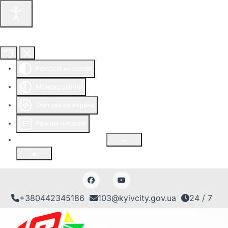
Інструменти доступності
Інверсія кольорів
Монохромний
Зчитувач з екрана
Режим читання
Розмір шрифту
100
%
+380442345186
103@kyivcity.gov.ua
24 / 7