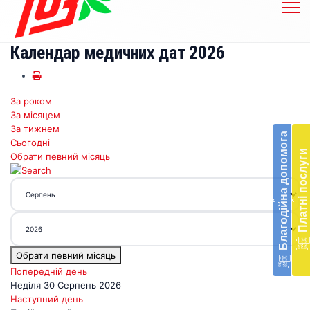
Календар медичних дат 2026
За роком
Бл
За місяцем
до
За тижнем
Благодійна допомога
Сьогодні
Підт
Платні послуги
Обрати певний місяць
діял
екст
меди
‹
‹
доп
в
Укра
благ
Обрати певний місяць
доп
Вря
Попередній день
біл
Неділя 30 Серпень 2026
житт
Наступний день