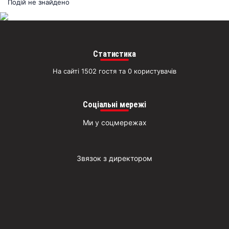
раз
Подій не знайдено
Д
Статистика
На сайті 1502 гостя та 0 користувачів
Соціальні мережі
Ми у соцмережах
Звязок з директором