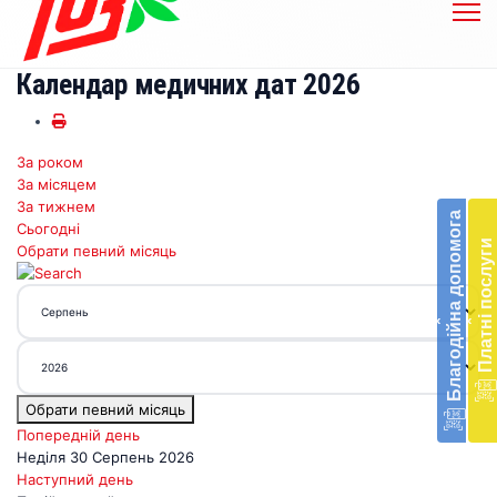
Календар медичних дат 2026
За роком
Бл
За місяцем
до
За тижнем
Благодійна допомога
Сьогодні
Підт
Платні послуги
Обрати певний місяць
діял
екст
меди
‹
‹
доп
в
Укра
благ
Обрати певний місяць
доп
Вря
Попередній день
біл
Неділя 30 Серпень 2026
житт
Наступний день