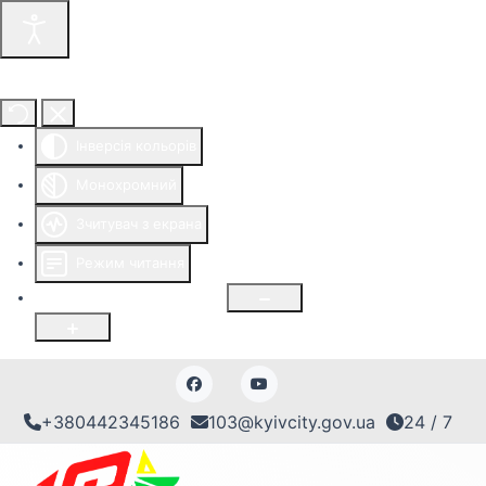
Інструменти доступності
Інверсія кольорів
Монохромний
Зчитувач з екрана
Режим читання
Розмір шрифту
100
%
+380442345186
103@kyivcity.gov.ua
24 / 7