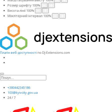
Масштабування вмісту
100
%
Розмір шрифту
100
%
Висота лінії
100
%
Міжлітерний інтервал
100
%
Плагін веб-доступності
по DJ-Extensions.com
+380442345186
103@kyivcity.gov.ua
24 / 7