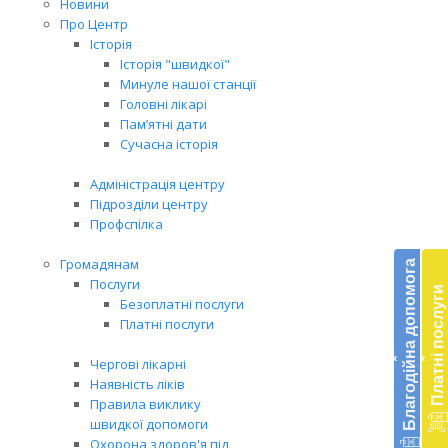
Новини
Про Центр
Історія
Історія "швидкої"
Минуле нашої станції
Головні лікарі
Пам’ятні дати
Сучасна історія
Адміністрація центру
Підрозділи центру
Профспілка
Бл
до
Громадянам
Благодійна допомога
Послуги
Платні послуги
Підт
Безоплатні послуги
діял
Платні послуги
екст
‹
‹
меди
Чергові лікарні
доп
Наявність ліків
в
Правила виклику
Укра
швидкої допомоги
благ
Охорона здоров'я під