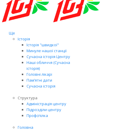
Ще
Історія
Історія "швидкої"
Минуле нашої станції
Сучасна історія Центру
Наші обличчя (Сучасна
історія)
Головні лікарі
Пам’ятні дати
Сучасна історія
Структура
Адміністрація центру
Підрозділи центру
Профспілка
Головна