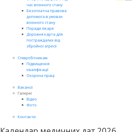
доп
час воєнного стану
Це
Безоплатна правова
доп
допомога в умовах
нам
воєнного стану
пра
Поради лікаря
далі
Дорожня карта для
Доп
постраждалих від
збройної агресії
Співробітникам
Підвищення
кваліфікації
Охорона праці
Вакансії
Галереї
Відео
Фото
Контакти
Календар медичних дат 2026