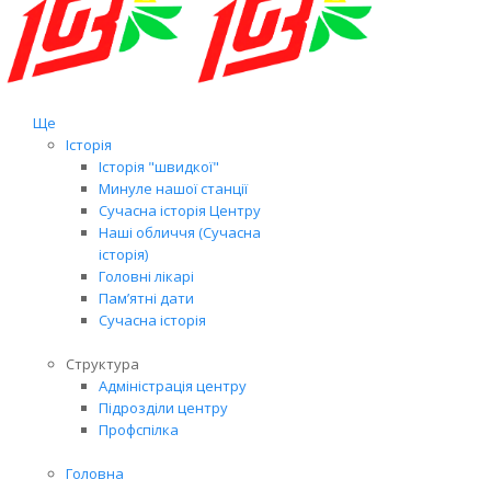
Ще
Історія
Історія "швидкої"
Минуле нашої станції
Сучасна історія Центру
Наші обличчя (Сучасна
історія)
Головні лікарі
Пам’ятні дати
Сучасна історія
Структура
Адміністрація центру
Підрозділи центру
Профспілка
Головна