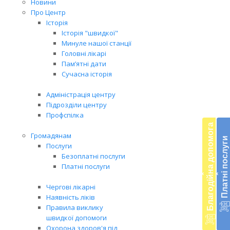
Новини
Про Центр
Історія
Історія "швидкої"
Минуле нашої станції
Головні лікарі
Пам’ятні дати
Сучасна історія
Адміністрація центру
Бл
Підрозділи центру
Профспілка
до
Благодійна допомога
Громадянам
Платні послуги
Підт
Послуги
наш
Безоплатні послуги
діял
Платні послуги
екст
‹
‹
меди
Чергові лікарні
доп
Наявність ліків
в
Правила виклику
Укра
швидкої допомоги
благ
Охорона здоров'я під