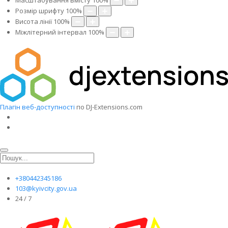
Масштабування вмісту
100
%
Розмір шрифту
100
%
Висота лінії
100
%
Міжлітерний інтервал
100
%
Плагін веб-доступності
по DJ-Extensions.com
+380442345186
103@kyivcity.gov.ua
24 / 7